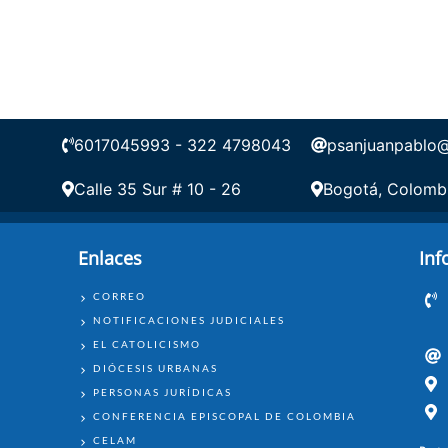
6017045993 - 322 4798043
psanjuanpablo@
I
Calle 35 Sur # 10 - 26
Bogotá, Colomb
Enlaces
Inf
ENLACES
CORREO
NOTIFICACIONES JUDICIALES
EL CATOLICISMO
DIÓCESIS URBANAS
PERSONAS JURÍDICAS
CONFERENCIA EPISCOPAL DE COLOMBIA
CELAM